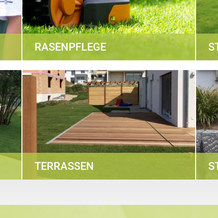
RASENPFLEGE
S
TERRASSEN
S